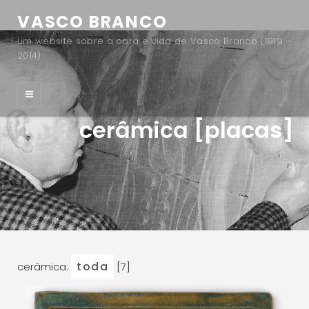
VASCO BRANCO
um website sobre a obra e vida de Vasco Branco (1919 –
2014)
cerâmica [placas]
toda
cerâmica:
[7]