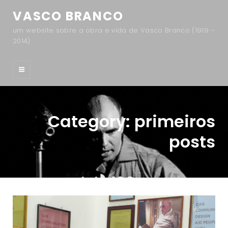
VASCO BRANCO
um website sobre a obra e vida de Vasco Branco (1919 –
2014)
Category:
primeiros
posts