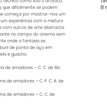
19
o técnico como sob o artístico,
8
a, que dificilmente se podem
ilme começa por mostrar-nos um
r um experiência com a mistura
a com outros de arte abstracta.
rtante no campo do cinema sem
nte onde a fantasia se
 buril de ponta de aço em
rela e guacho.
a de amadores – C. C. de Rio
ma de amadores – C. P. C. A. de
ema de amadores – C. C. de