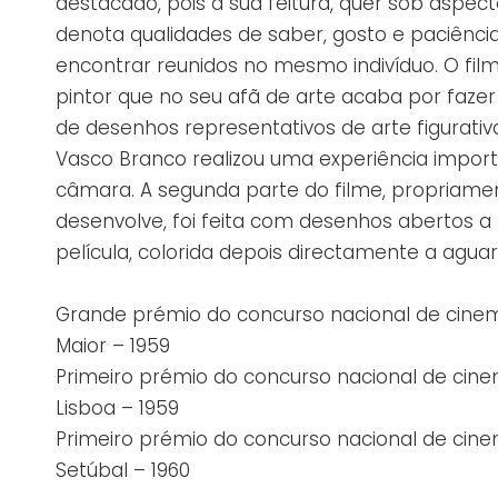
destacado, pois a sua feitura, quer sob aspect
denota qualidades de saber, gosto e paciênci
encontrar reunidos no mesmo indivíduo. O f
pintor que no seu afã de arte acaba por faze
de desenhos representativos de arte figurativ
Vasco Branco realizou uma experiência impo
câmara. A segunda parte do filme, propriame
desenvolve, foi feita com desenhos abertos a
película, colorida depois directamente a agua
Grande prémio do concurso nacional de cinem
Maior – 1959
Primeiro prémio do concurso nacional de cine
Lisboa – 1959
Primeiro prémio do concurso nacional de cin
Setúbal – 1960