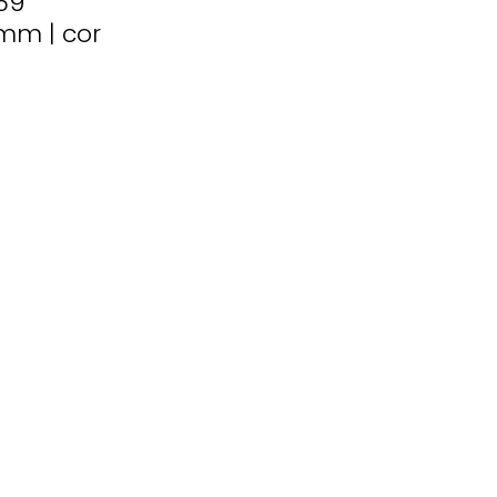
59
 mm |
cor