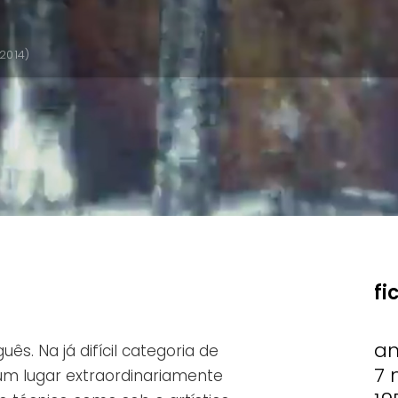
2014)
fi
a
ês. Na já difícil categoria de
7 
um lugar extraordinariamente