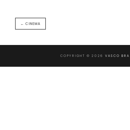
← CINEMA
COPYRIGHT © 2026
VASCO BR