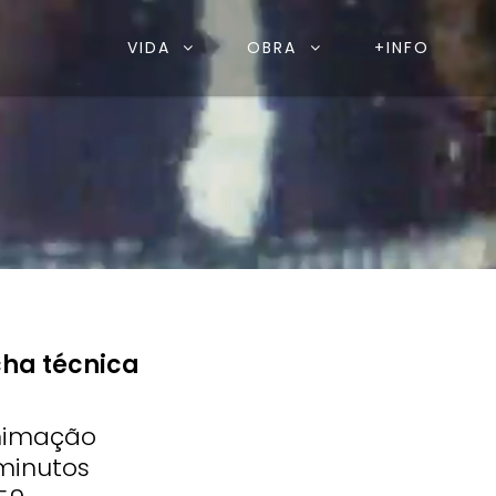
VIDA
OBRA
+INFO
cha técnica
nimação
minutos