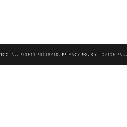
ANCO
. ALL RIGHTS RESERVED.
PRIVACY POLICY
| CATCH FUL