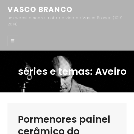
VASCO BRANCO
um website sobre a obra e vida de Vasco Branco (1919 –
2014)
séries e temas:
Aveiro
Pormenores painel
cerâmico do